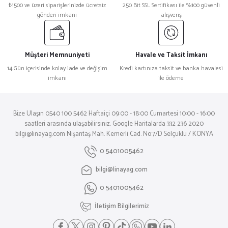
₺1500 ve üzeri siparişlerinizde ücretsiz
250 Bit SSL Sertifikası ile %100 güvenli
gönderi imkanı
alışveriş
Müşteri Memnuniyeti
Havale ve Taksit İmkanı
14 Gün içerisinde kolay iade ve değişim
Kredi kartınıza taksit ve banka havalesi
imkanı
ile ödeme
Bize Ulaşın 0540 100 5462 Haftaiçi 09:00 - 18:00 Cumartesi 10:00 - 16:00
saatleri arasında ulaşabilirsiniz. Google Haritalarda 332 236 2020
bilgi@linayag.com Nişantaş Mah. Kemerli Cad. No:7/D Selçuklu / KONYA
0 5401005462
bilgi@linayag.com
0 5401005462
İletişim Bilgilerimiz