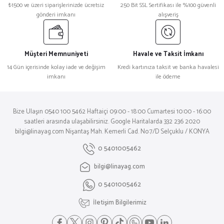
₺1500 ve üzeri siparişlerinizde ücretsiz
250 Bit SSL Sertifikası ile %100 güvenli
gönderi imkanı
alışveriş
Müşteri Memnuniyeti
Havale ve Taksit İmkanı
14 Gün içerisinde kolay iade ve değişim
Kredi kartınıza taksit ve banka havalesi
imkanı
ile ödeme
Bize Ulaşın 0540 100 5462 Haftaiçi 09:00 - 18:00 Cumartesi 10:00 - 16:00
saatleri arasında ulaşabilirsiniz. Google Haritalarda 332 236 2020
bilgi@linayag.com Nişantaş Mah. Kemerli Cad. No:7/D Selçuklu / KONYA
0 5401005462
bilgi@linayag.com
0 5401005462
İletişim Bilgilerimiz