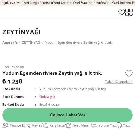
riş
₺ 1500 ve üzeri kargo ücretsiz
Yeni Üyelere Özel %10 İndirim
Sezona Özel İndirim Fı
ZEYTİNYAĞI
Anasayfa
ZEYTİNYAĞI
Yudum Egemden riviera Zeytin yağ. 5 lt tnk.
Yorumlar (0)
Yudum Egemden riviera Zeytin yağ. 5 lt tnk.
₺ 1.238
Taksit Seçenekleri
Stok Kodu
Yudum Egemden riviera Zeytin yağ. 5 lt tnk.
Stok Durumu
Stokta yok
Barkod Kodu
8690876100403
Gelince Haber Ver
Tavsiye Et
Paylaş
Karşılaştır
Fiyat Alarmı
Yorum Yaz
Yazdır