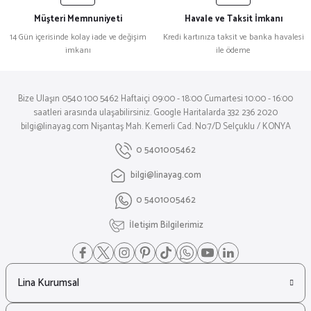
Müşteri Memnuniyeti
Havale ve Taksit İmkanı
14 Gün içerisinde kolay iade ve değişim
Kredi kartınıza taksit ve banka havalesi
imkanı
ile ödeme
Bize Ulaşın 0540 100 5462 Haftaiçi 09:00 - 18:00 Cumartesi 10:00 - 16:00
saatleri arasında ulaşabilirsiniz. Google Haritalarda 332 236 2020
bilgi@linayag.com Nişantaş Mah. Kemerli Cad. No:7/D Selçuklu / KONYA
0 5401005462
bilgi@linayag.com
0 5401005462
İletişim Bilgilerimiz
Lina Kurumsal