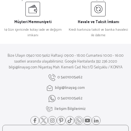
Müşteri Memnuniyeti
Havale ve Taksit İmkanı
14 Gün içerisinde kolay iade ve değişim
Kredi kartınıza taksit ve banka havalesi
imkanı
ile ödeme
Bize Ulaşın 0540 100 5462 Haftaiçi 09:00 - 18:00 Cumartesi 10:00 - 16:00
saatleri arasında ulaşabilirsiniz. Google Haritalarda 332 236 2020
bilgi@linayag.com Nişantaş Mah. Kemerli Cad. No:7/D Selçuklu / KONYA
0 5401005462
bilgi@linayag.com
0 5401005462
İletişim Bilgilerimiz