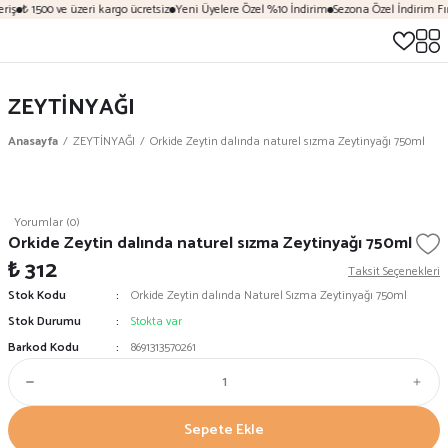
riş
₺ 1500 ve üzeri kargo ücretsiz
Yeni Üyelere Özel %10 İndirim
Sezona Özel İndirim Fır
ZEYTİNYAĞI
Anasayfa
ZEYTİNYAĞI
Orkide Zeytin dalında naturel sızma Zeytinyağı 750ml
Yorumlar (0)
Orkide Zeytin dalında naturel sızma Zeytinyağı 750ml
₺ 312
Taksit Seçenekleri
Stok Kodu
Orkide Zeytin dalında Naturel Sızma Zeytinyağı 750ml
Stok Durumu
Stokta var
Barkod Kodu
8691313570261
Sepete Ekle