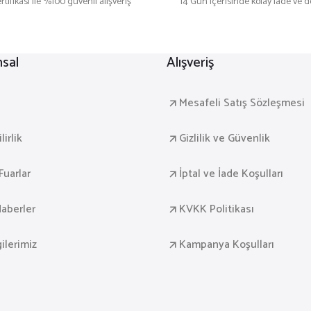
rtifikası ile %100 güvenli alışveriş
14 Gün içerisinde kolay iade ve 
sal
Alışveriş
a
Mesafeli Satış Sözleşmesi
irlik
Gizlilik ve Güvenlik
Fuarlar
İptal ve İade Koşulları
aberler
KVKK Politikası
gilerimiz
Kampanya Koşulları