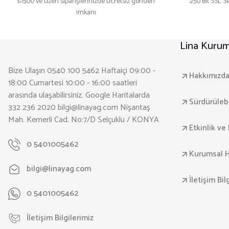
₺1500 ve üzeri siparişlerinizde ücretsiz gönderi
250 Bit SSL Se
imkanı
Lina Kurum
Bize Ulaşın 0540 100 5462 Haftaiçi 09:00 -
Hakkımızd
18:00 Cumartesi 10:00 - 16:00 saatleri
arasında ulaşabilirsiniz. Google Haritalarda
Sürdürülebil
332 236 2020 bilgi@linayag.com Nişantaş
Mah. Kemerli Cad. No:7/D Selçuklu / KONYA
Etkinlik ve 
0 5401005462
Kurumsal H
bilgi@linayag.com
İletişim Bil
0 5401005462
İletişim Bilgilerimiz