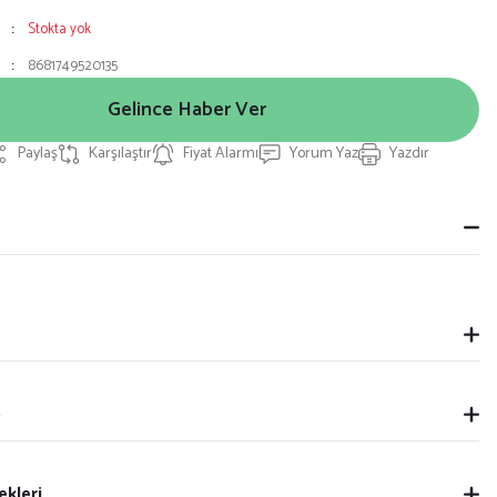
Stokta yok
8681749520135
Gelince Haber Ver
Paylaş
Karşılaştır
Fiyat Alarmı
Yorum Yaz
Yazdır
p
ekleri