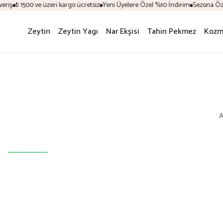
iş
₺ 1500 ve üzeri kargo ücretsiz
Yeni Üyelere Özel %10 İndirim
Sezona Özel İ
Zeytin
Zeytin Yagı
Nar Ekşisi
Tahin Pekmez
Kozm
A