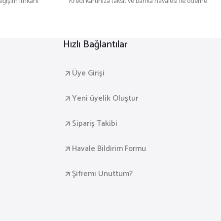
değişim imkanı
Kredi kartınıza taksit ve banka havalesi ile ödeme
Hızlı Bağlantılar
Üye Girişi
Yeni üyelik Oluştur
Sipariş Takibi
Havale Bildirim Formu
Şifremi Unuttum?