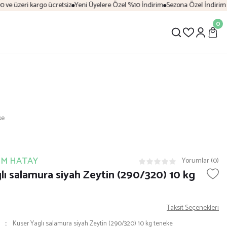
e üzeri kargo ücretsiz
Yeni Üyelere Özel %10 İndirim
Sezona Özel İndirim Fırs
0
ke
IM HATAY
Yorumlar (0)
lı salamura siyah Zeytin (290/320) 10 kg
Taksit Seçenekleri
Kuser Yaglı salamura siyah Zeytin (290/320) 10 kg teneke