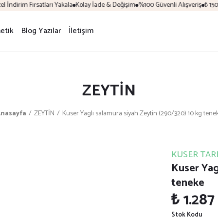
ndirim Fırsatları Yakala
Kolay İade & Değişim
%100 Güvenli Alışveriş
₺ 1500 v
etik
Blog Yazılar
İletişim
ZEYTİN
nasayfa
ZEYTİN
Kuser Yaglı salamura siyah Zeytin (290/320) 10 kg tene
KUSER TAR
Kuser Yag
teneke
₺ 1.287
Stok Kodu