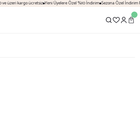
eri kargo ücretsiz
Yeni Üyelere Özel %10 İndirim
Sezona Özel İndirim Fırsatla