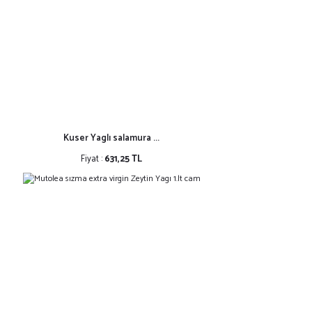
Kuser Yaglı salamura ...
Fiyat :
631,25 TL