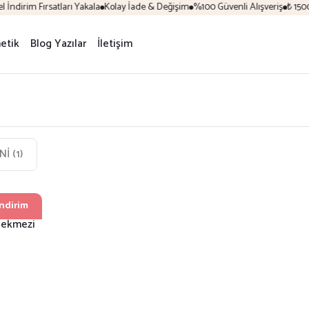
m Fırsatları Yakala
Kolay İade & Değişim
%100 Güvenli Alışveriş
₺ 1500 ve üz
etik
Blog Yazılar
İletişim
İNİ
(1)
ndirim
pekmezi