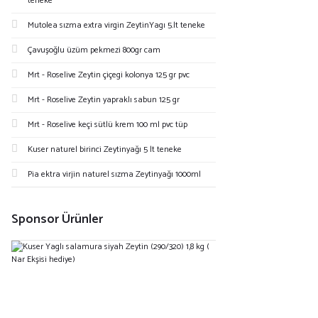
teneke
Mutolea sızma extra virgin ZeytinYagı 5.lt teneke
Çavuşoğlu üzüm pekmezi 800gr cam
Mrt - Roselive Zeytin çiçegi kolonya 125 gr pvc
Mrt - Roselive Zeytin yapraklı sabun 125 gr
Mrt - Roselive keçi sütlü krem 100 ml pvc tüp
Kuser naturel birinci Zeytinyağı 5 lt teneke
Pia ektra virjin naturel sızma Zeytinyağı 1000ml
Sponsor Ürünler