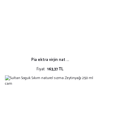
Pia ektra virjin nat ...
Fiyat :
163,37 TL