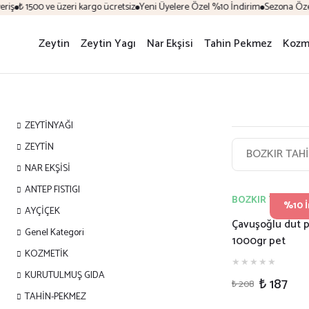
 1500 ve üzeri kargo ücretsiz
Yeni Üyelere Özel %10 İndirim
Sezona Özel İndiri
Zeytin
Zeytin Yagı
Nar Ekşisi
Tahin Pekmez
Kozm
ZEYTİNYAĞI
ZEYTİN
BOZKIR TAH
NAR EKŞİSİ
ANTEP FISTIGI
BOZKIR TAHİNİ
%10 İ
AYÇİÇEK
Çavuşoğlu dut 
Genel Kategori
1000gr pet
KOZMETİK
KURUTULMUŞ GIDA
₺ 187
₺ 208
TAHİN-PEKMEZ